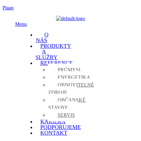
Plaan
Menu
O
NÁS
PRODUKTY
A
SLUŽBY
REFERENCE
PRŮMYSL
ENERGETIKA
OBNOVITELNÉ
ZDROJE
OBČANSKÉ
STAVBY
SERVIS
KARIÉRA
PODPORUJEME
KONTAKT