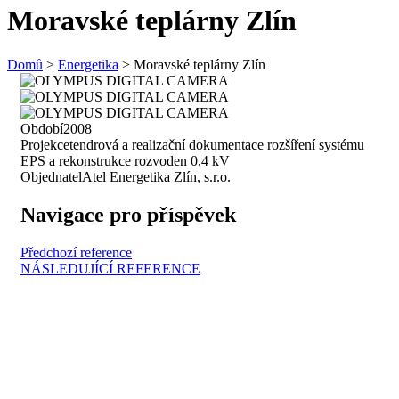
Moravské teplárny Zlín
Domů
>
Energetika
>
Moravské teplárny Zlín
Období
2008
Projekce
tendrová a realizační dokumentace rozšíření systému
EPS a rekonstrukce rozvoden 0,4 kV
Objednatel
Atel Energetika Zlín, s.r.o.
Navigace pro příspěvek
Předchozí reference
NÁSLEDUJÍCÍ REFERENCE