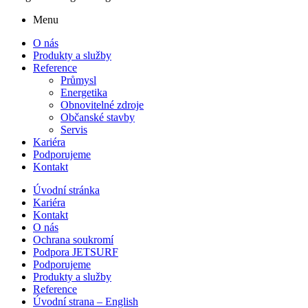
Menu
O nás
Produkty a služby
Reference
Průmysl
Energetika
Obnovitelné zdroje
Občanské stavby
Servis
Kariéra
Podporujeme
Kontakt
Úvodní stránka
Kariéra
Kontakt
O nás
Ochrana soukromí
Podpora JETSURF
Podporujeme
Produkty a služby
Reference
Úvodní strana – English