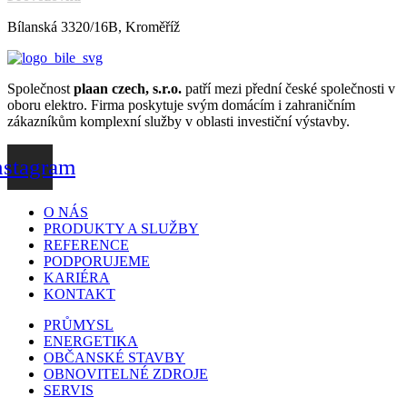
Bílanská 3320/16B, Kroměříž
Společnost
plaan czech, s.r.o.
patří mezi přední české společnosti v
oboru elektro. Firma poskytuje svým domácím i zahraničním
zákazníkům komplexní služby v oblasti investiční výstavby.
nstagram
O NÁS
PRODUKTY A SLUŽBY
REFERENCE
PODPORUJEME
KARIÉRA
KONTAKT
PRŮMYSL
ENERGETIKA
OBČANSKÉ STAVBY
OBNOVITELNÉ ZDROJE
SERVIS