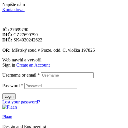
Napište nám
Kontaktovat
plaan czech, s.r.o.
IČ:
27699790
DIČ:
CZ27699790
DIČ:
SK4020242622
OR:
Městský soud v Praze, odd. C, vložka 197825
Web navrhl a vytvořil
Tomáš Valach
Sign in
Create an Account
Username or email
*
Password
*
Login
Lost your password?
Plaan
Design and Engineering