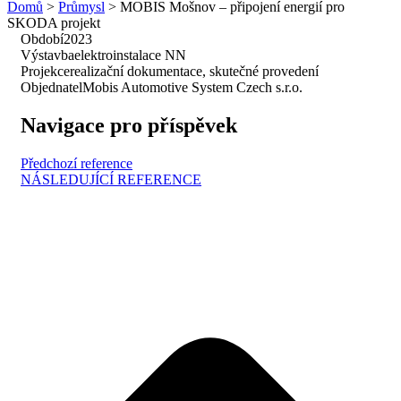
Domů
>
Průmysl
>
MOBIS Mošnov – připojení energií pro
SKODA projekt
Období
2023
Výstavba
elektroinstalace NN
Projekce
realizační dokumentace, skutečné provedení
Objednatel
Mobis Automotive System Czech s.r.o.
Navigace pro příspěvek
Předchozí reference
NÁSLEDUJÍCÍ REFERENCE