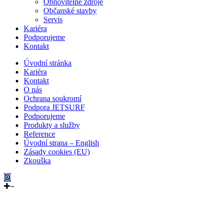
Obnovitelné zdroje
Občanské stavby
Servis
Kariéra
Podporujeme
Kontakt
Úvodní stránka
Kariéra
Kontakt
O nás
Ochrana soukromí
Podpora JETSURF
Podporujeme
Produkty a služby
Reference
Úvodní strana – English
Zásady cookies (EU)
Zkouška