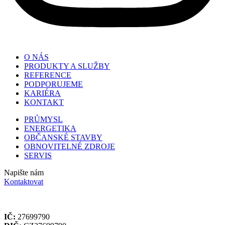
O NÁS
PRODUKTY A SLUŽBY
REFERENCE
PODPORUJEME
KARIÉRA
KONTAKT
PRŮMYSL
ENERGETIKA
OBČANSKÉ STAVBY
OBNOVITELNÉ ZDROJE
SERVIS
Napište nám
Kontaktovat
plaan czech, s.r.o.
IČ:
27699790