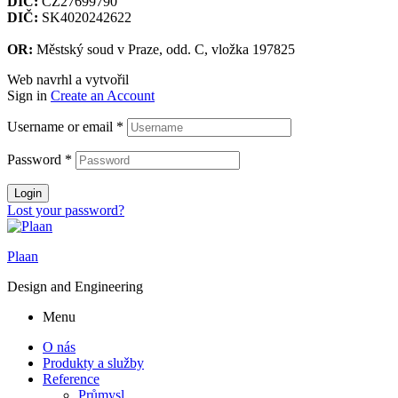
DIČ:
CZ27699790
DIČ:
SK4020242622
OR:
Městský soud v Praze, odd. C, vložka 197825
Web navrhl a vytvořil
Tomáš Valach
Sign in
Create an Account
Username or email
*
Password
*
Login
Lost your password?
Plaan
Design and Engineering
Menu
O nás
Produkty a služby
Reference
Průmysl